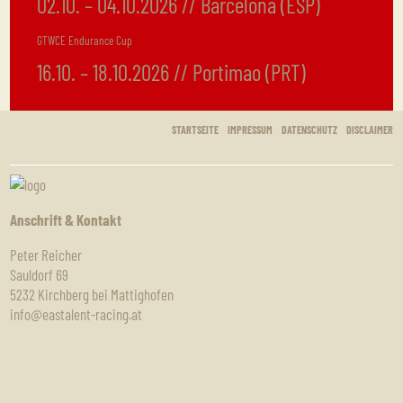
02.10. – 04.10.2026 // Barcelona (ESP)
GTWCE Endurance Cup
16.10. – 18.10.2026 // Portimao (PRT)
STARTSEITE
IMPRESSUM
DATENSCHUTZ
DISCLAIMER
Anschrift & Kontakt
Peter Reicher
Sauldorf 69
5232 Kirchberg bei Mattighofen
info@eastalent-racing.at